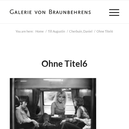
You are here:
Home
/
Till Augustin
/
Cherbuin, Daniel
/
Ohne Titel6
Ohne Titel6