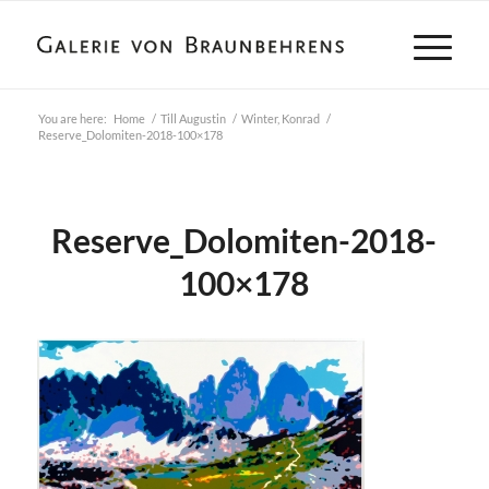
You are here:
Home
/
Till Augustin
/
Winter, Konrad
/
Reserve_Dolomiten-2018-100×178
Reserve_Dolomiten-2018-
100×178