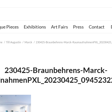
que Pieces
Exhibitions
Art Fairs
Press
Contact
me
/
Till Augustin
/
Marck
/
230425-Braunbehrens-Marck-RaumaufnahmenPXL_20230425
230425-Braunbehrens-Marck-
nahmenPXL_20230425_094523