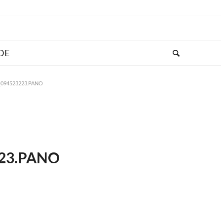
_094523223.PANO
223.PANO