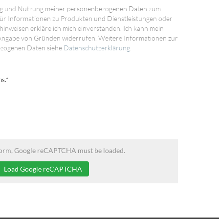
ng und Nutzung meiner personenbezogenen Daten zum
ür Informationen zu Produkten und Dienstleistungen oder
inweisen erkläre ich mich einverstanden. Ich kann mein
 Angabe von Gründen widerrufen. Weitere Informationen zur
ezogenen Daten siehe
Datenschutzerklärung
.
ns.*
form, Google reCAPTCHA must be loaded.
Load Google reCAPTCHA