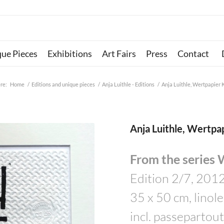
que Pieces
Exhibitions
Art Fairs
Press
Contact
re:
Home
/
Editions and unique pieces
/
Anja Luithle - Editions
/
Anja Luithle, Wertpapier 
Anja Luithle, Wertpa
From the series 
Edition 2/7, 201
35 x 50 cm, linole
incl. passepartou