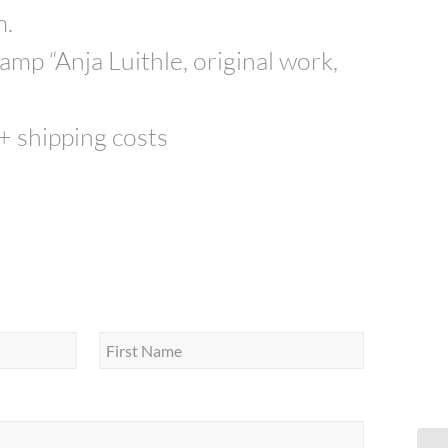
m.
mp “Anja Luithle, original work,
 + shipping costs