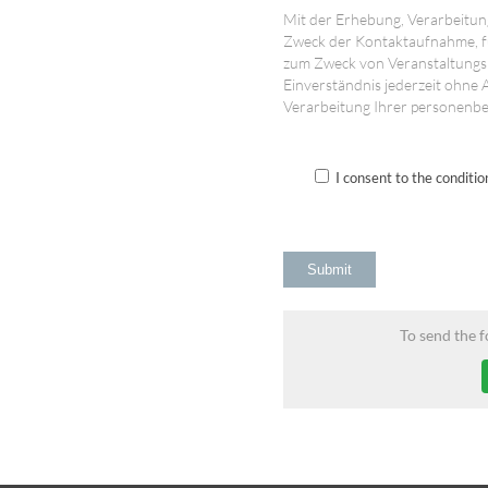
Mit der Erhebung, Verarbeitu
Zweck der Kontaktaufnahme, f
zum Zweck von Veranstaltungsh
Einverständnis jederzeit ohne
Verarbeitung Ihrer personenb
I consent to the conditio
To send the 