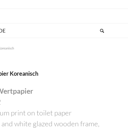
Koreanisch
pier Koreanisch
Wertpapier
2
um print on toilet paper
t and white glazed wooden frame,