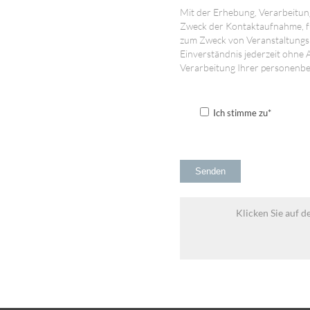
Mit der Erhebung, Verarbeitu
Zweck der Kontaktaufnahme, f
zum Zweck von Veranstaltungsh
Einverständnis jederzeit ohne
Verarbeitung Ihrer personenb
Ich stimme zu*
Klicken Sie auf d