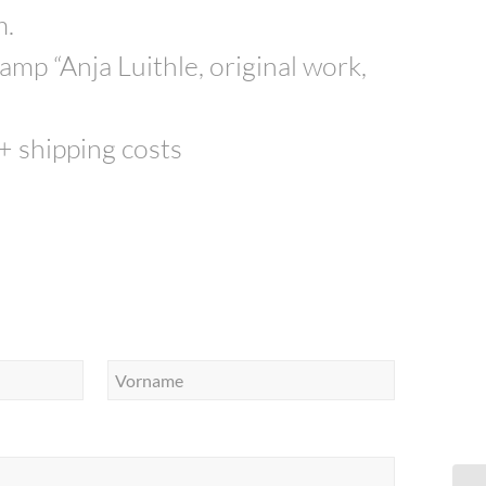
m.
mp “Anja Luithle, original work,
 + shipping costs