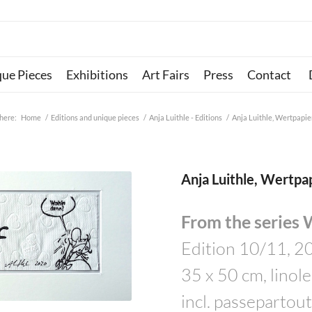
que Pieces
Exhibitions
Art Fairs
Press
Contact
 here:
Home
/
Editions and unique pieces
/
Anja Luithle - Editions
/
Anja Luithle, Wertpapie
Anja Luithle, Wertpa
From the series 
Edition 10/11, 2
35 x 50 cm, linole
incl. passepartou