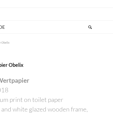
r Obelix
pier Obelix
Wertpapier
018
um print on toilet paper
t and white glazed wooden frame,