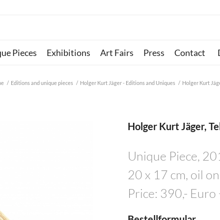
que Pieces
Exhibitions
Art Fairs
Press
Contact
me
/
Editions and unique pieces
/
Holger Kurt Jäger - Editions and Uniques
/
Holger Kurt Jäge
Holger Kurt Jäger, Te
Unique Piece, 2
20 x 17 cm, oil on
Price: 390,- Euro
Bestellformular