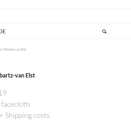
r, Tebartz-van Elst
bartz-van Elst
019
 facecloth
 + Shipping costs