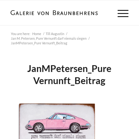
You are here:
Home
/
Till Augustin
/
Jan M. Petersen, Pure Vernunft darf niemals siegen
/
JanMPetersen_Pure Vernunft_Beitrag
JanMPetersen_Pure
Vernunft_Beitrag