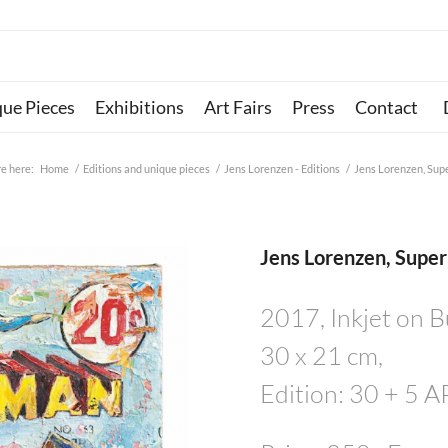
que Pieces
Exhibitions
Art Fairs
Press
Contact
re here:
Home
/
Editions and unique pieces
/
Jens Lorenzen - Editions
/
Jens Lorenzen, Su
Jens Lorenzen, Supe
2017, Inkjet on B
30 x 21 cm,
Edition: 30 + 5 A