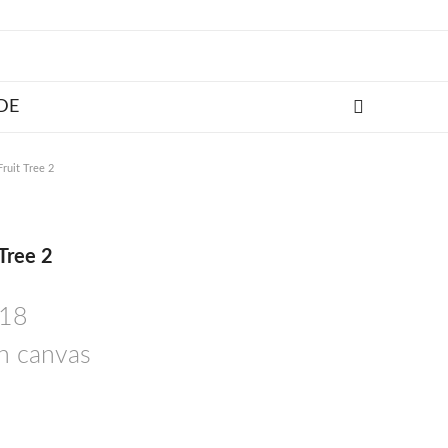
Fruit Tree 2
 Tree 2
018
on canvas