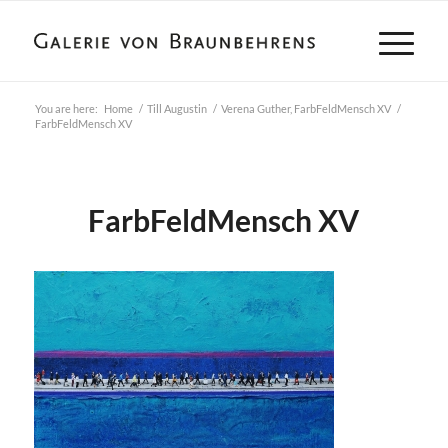
You are here:
Home
/
Till Augustin
/
Verena Guther, FarbFeldMensch XV
/
FarbFeldMensch XV
FarbFeldMensch XV