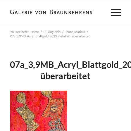
You are here:
Home
/
Till Augustin
/
Leuze, Markus
/
07a_3,9MB_Acryl_Blattgold_2023_mehrfach überarbeitet
07a_3,9MB_Acryl_Blattgold_2
überarbeitet