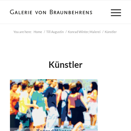
You are here:
Home
/
Till Augustin
/
Konrad Winter, Malerei
/
Künstler
Künstler